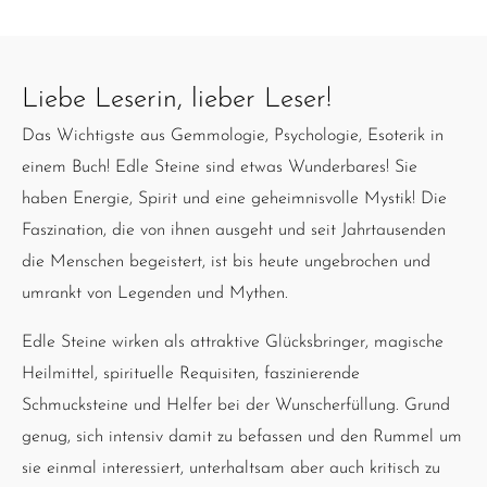
Liebe Leserin, lieber Leser!
Das Wichtigste aus Gemmologie, Psychologie, Esoterik in
einem Buch! Edle Steine sind etwas Wunderbares! Sie
haben Energie, Spirit und eine geheimnisvolle Mystik! Die
Faszination, die von ihnen ausgeht und seit Jahrtausenden
die Menschen begeistert, ist bis heute ungebrochen und
umrankt von Legenden und Mythen.
Edle Steine wirken als attraktive Glücksbringer, magische
Heilmittel, spirituelle Requisiten, faszinierende
Schmucksteine und Helfer bei der Wunscherfüllung. Grund
genug, sich intensiv damit zu befassen und den Rummel um
sie einmal interessiert, unterhaltsam aber auch kritisch zu