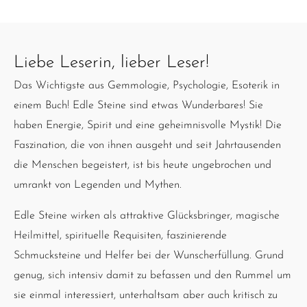
Liebe Leserin, lieber Leser!
Das Wichtigste aus Gemmologie, Psychologie, Esoterik in
einem Buch! Edle Steine sind etwas Wunderbares! Sie
haben Energie, Spirit und eine geheimnisvolle Mystik! Die
Faszination, die von ihnen ausgeht und seit Jahrtausenden
die Menschen begeistert, ist bis heute ungebrochen und
umrankt von Legenden und Mythen.
Edle Steine wirken als attraktive Glücksbringer, magische
Heilmittel, spirituelle Requisiten, faszinierende
Schmucksteine und Helfer bei der Wunscherfüllung. Grund
genug, sich intensiv damit zu befassen und den Rummel um
sie einmal interessiert, unterhaltsam aber auch kritisch zu