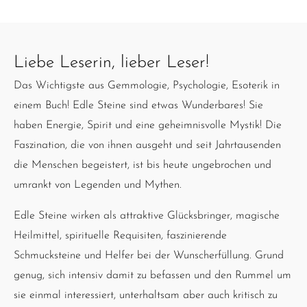
Liebe Leserin, lieber Leser!
Das Wichtigste aus Gemmologie, Psychologie, Esoterik in
einem Buch! Edle Steine sind etwas Wunderbares! Sie
haben Energie, Spirit und eine geheimnisvolle Mystik! Die
Faszination, die von ihnen ausgeht und seit Jahrtausenden
die Menschen begeistert, ist bis heute ungebrochen und
umrankt von Legenden und Mythen.
Edle Steine wirken als attraktive Glücksbringer, magische
Heilmittel, spirituelle Requisiten, faszinierende
Schmucksteine und Helfer bei der Wunscherfüllung. Grund
genug, sich intensiv damit zu befassen und den Rummel um
sie einmal interessiert, unterhaltsam aber auch kritisch zu