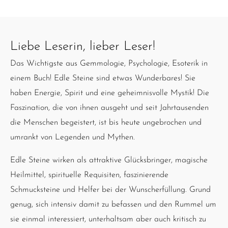
Liebe Leserin, lieber Leser!
Das Wichtigste aus Gemmologie, Psychologie, Esoterik in
einem Buch! Edle Steine sind etwas Wunderbares! Sie
haben Energie, Spirit und eine geheimnisvolle Mystik! Die
Faszination, die von ihnen ausgeht und seit Jahrtausenden
die Menschen begeistert, ist bis heute ungebrochen und
umrankt von Legenden und Mythen.
Edle Steine wirken als attraktive Glücksbringer, magische
Heilmittel, spirituelle Requisiten, faszinierende
Schmucksteine und Helfer bei der Wunscherfüllung. Grund
genug, sich intensiv damit zu befassen und den Rummel um
sie einmal interessiert, unterhaltsam aber auch kritisch zu