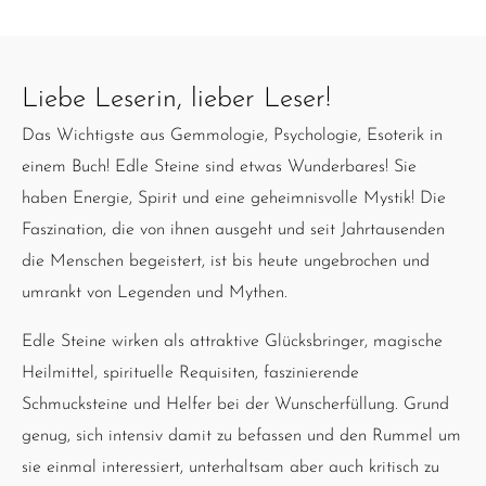
Liebe Leserin, lieber Leser!
Das Wichtigste aus Gemmologie, Psychologie, Esoterik in
einem Buch! Edle Steine sind etwas Wunderbares! Sie
haben Energie, Spirit und eine geheimnisvolle Mystik! Die
Faszination, die von ihnen ausgeht und seit Jahrtausenden
die Menschen begeistert, ist bis heute ungebrochen und
umrankt von Legenden und Mythen.
Edle Steine wirken als attraktive Glücksbringer, magische
Heilmittel, spirituelle Requisiten, faszinierende
Schmucksteine und Helfer bei der Wunscherfüllung. Grund
genug, sich intensiv damit zu befassen und den Rummel um
sie einmal interessiert, unterhaltsam aber auch kritisch zu