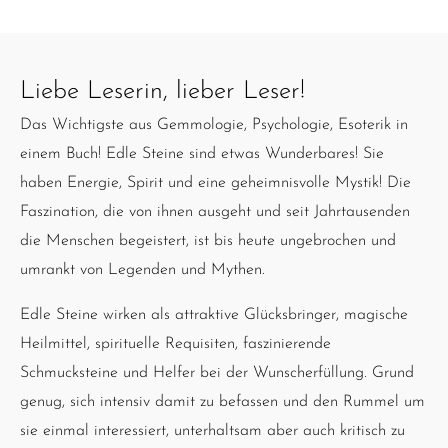
Liebe Leserin, lieber Leser!
Das Wichtigste aus Gemmologie, Psychologie, Esoterik in
einem Buch! Edle Steine sind etwas Wunderbares! Sie
haben Energie, Spirit und eine geheimnisvolle Mystik! Die
Faszination, die von ihnen ausgeht und seit Jahrtausenden
die Menschen begeistert, ist bis heute ungebrochen und
umrankt von Legenden und Mythen.
Edle Steine wirken als attraktive Glücksbringer, magische
Heilmittel, spirituelle Requisiten, faszinierende
Schmucksteine und Helfer bei der Wunscherfüllung. Grund
genug, sich intensiv damit zu befassen und den Rummel um
sie einmal interessiert, unterhaltsam aber auch kritisch zu