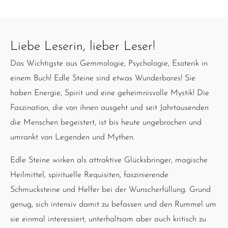
Liebe Leserin, lieber Leser!
Das Wichtigste aus Gemmologie, Psychologie, Esoterik in
einem Buch! Edle Steine sind etwas Wunderbares! Sie
haben Energie, Spirit und eine geheimnisvolle Mystik! Die
Faszination, die von ihnen ausgeht und seit Jahrtausenden
die Menschen begeistert, ist bis heute ungebrochen und
umrankt von Legenden und Mythen.
Edle Steine wirken als attraktive Glücksbringer, magische
Heilmittel, spirituelle Requisiten, faszinierende
Schmucksteine und Helfer bei der Wunscherfüllung. Grund
genug, sich intensiv damit zu befassen und den Rummel um
sie einmal interessiert, unterhaltsam aber auch kritisch zu