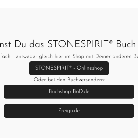
nst Du das STONESPIRIT® Buch 
fach - entweder gleich hier im Shop mit Deiner anderen Be
STONESPIRIT® - Onlineshop
Oder bei den Buchversendern:
Buchshop BoD.de
Preigu.de