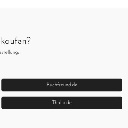
kaufen?
stellung:
Buchfreund.de
Thalia.de