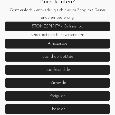
Buch kaufen?
Ganz einfach - entweder gleich hier im Shop mit Deiner
anderen Bestellung:
STONESPIRIT® - Onlineshop
Oder bei den Buchversendern:
Amazon.de
Buchshop BoD.de
Buchfreund.de
Bücher.de
Preigu.de
Thalia.de