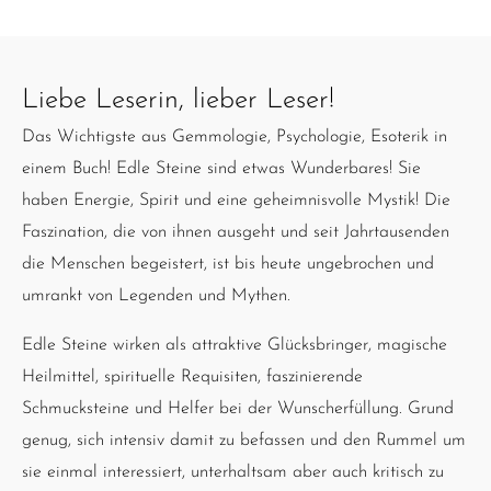
Liebe Leserin, lieber Leser!
Das Wichtigste aus Gemmologie, Psychologie, Esoterik in
einem Buch! Edle Steine sind etwas Wunderbares! Sie
haben Energie, Spirit und eine geheimnisvolle Mystik! Die
Faszination, die von ihnen ausgeht und seit Jahrtausenden
die Menschen begeistert, ist bis heute ungebrochen und
umrankt von Legenden und Mythen.
Edle Steine wirken als attraktive Glücksbringer, magische
Heilmittel, spirituelle Requisiten, faszinierende
Schmucksteine und Helfer bei der Wunscherfüllung. Grund
genug, sich intensiv damit zu befassen und den Rummel um
sie einmal interessiert, unterhaltsam aber auch kritisch zu