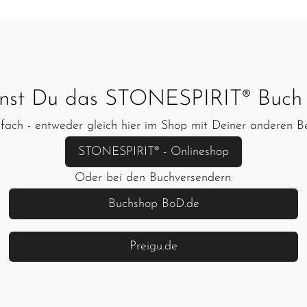
nst Du das STONESPIRIT® Buch 
fach - entweder gleich hier im Shop mit Deiner anderen Be
STONESPIRIT® - Onlineshop
Oder bei den Buchversendern:
Buchshop BoD.de
Preigu.de