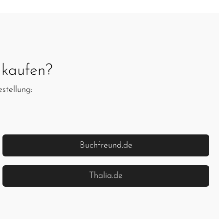
kaufen?
stellung:
Buchfreund.de
Thalia.de