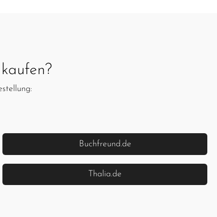
kaufen?
stellung:
Buchfreund.de
Thalia.de