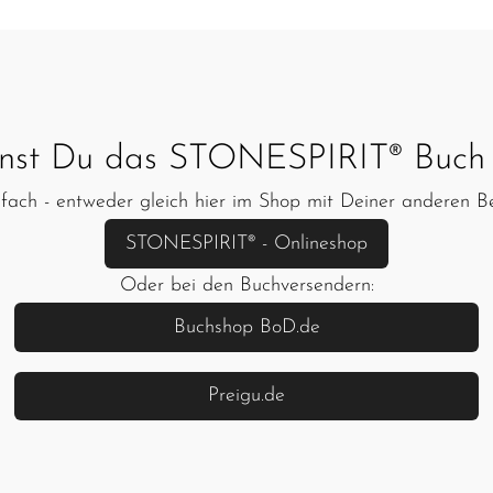
nst Du das STONESPIRIT® Buch 
fach - entweder gleich hier im Shop mit Deiner anderen Be
STONESPIRIT® - Onlineshop
Oder bei den Buchversendern:
Buchshop BoD.de
Preigu.de